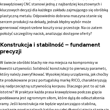
krawędziowej CNC stanowi jedną z najbardziej kosztownych i
kluczowych decyzji dla każdego zakładu zajmującego się obróbką
plastyczną metalu. Odpowiednio dobrana maszyna stanie się
sercem produkcji na dekady, jednak błędny wybór może
generować niepotrzebne koszty oraz przestoje. Na co zatem
położyć szczególny nacisk, analizując dostępne oferty?
Konstrukcja i stabilność – fundament
precyzji
W świecie obróbki blachy nie ma miejsca na kompromisy w
kwestii sztywności. Solidność konstrukcji to pierwszy parametr,
który należy zweryfikować. Wysokiej klasy urządzenia, jak choćby
te produkowane przez portugalską markę RICO, charakteryzują
się nadprzeciętną sztywnością korpusu. Dlaczego jest to aż tak
istotne? W praktyce każda prasa krawędziowa podczas gięcia
poddawana jest ogromnym siłom, które dążą do odkształcenia
ramy. Jeśli konstrukcja nie będzie wystarczająco stabilna,
uzyskanie powtarzalnych kątów na całej długości gięcia stanie się