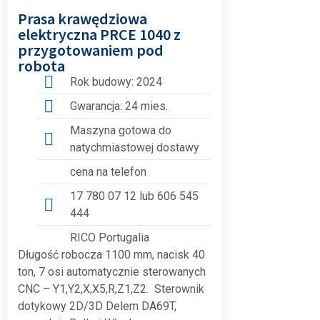
Prasa krawędziowa
elektryczna PRCE 1040 z
przygotowaniem pod
robota
Rok budowy: 2024
Gwarancja: 24 mies.
Maszyna gotowa do
natychmiastowej dostawy
cena na telefon
17 780 07 12 lub 606 545
444
RICO Portugalia
Długość robocza 1100 mm, nacisk 40
ton, 7 osi automatycznie sterowanych
CNC – Y1,Y2,X,X5,R,Z1,Z2. Sterownik
dotykowy 2D/3D Delem DA69T,