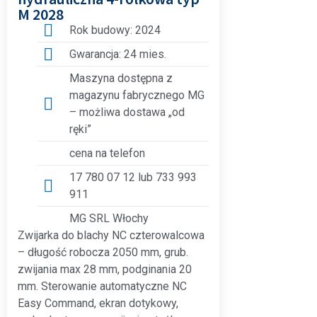
M 2028
Rok budowy: 2024
Gwarancja: 24 mies.
Maszyna dostępna z
magazynu fabrycznego MG
– możliwa dostawa „od
ręki”
cena na telefon
17 780 07 12 lub 733 993
911
MG SRL Włochy
Zwijarka do blachy NC czterowalcowa
– długość robocza 2050 mm, grub.
zwijania max 28 mm, podginania 20
mm. Sterowanie automatyczne NC
Easy Command, ekran dotykowy,