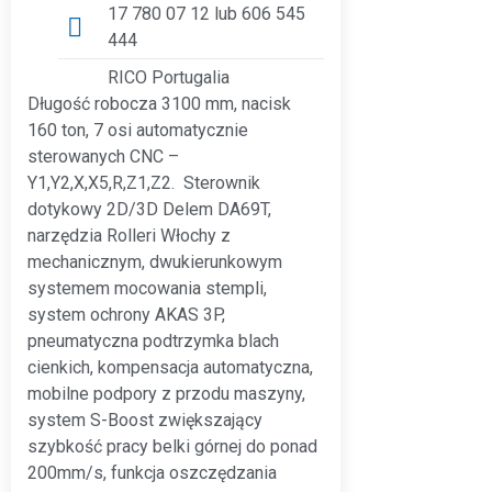
17 780 07 12 lub 606 545
444
RICO Portugalia
Długość robocza 3100 mm, nacisk
160 ton, 7 osi automatycznie
sterowanych CNC –
Y1,Y2,X,X5,R,Z1,Z2. Sterownik
dotykowy 2D/3D Delem DA69T,
narzędzia Rolleri Włochy z
mechanicznym, dwukierunkowym
systemem mocowania stempli,
system ochrony AKAS 3P,
pneumatyczna podtrzymka blach
cienkich, kompensacja automatyczna,
mobilne podpory z przodu maszyny,
system S-Boost zwiększający
szybkość pracy belki górnej do ponad
200mm/s, funkcja oszczędzania