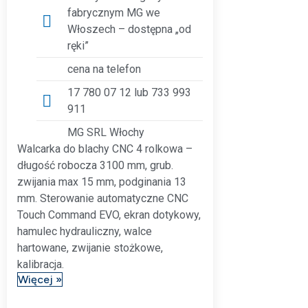
fabrycznym MG we
Włoszech – dostępna „od
ręki”
cena na telefon
17 780 07 12 lub 733 993
911
MG SRL Włochy
Walcarka do blachy CNC 4 rolkowa –
długość robocza 3100 mm, grub.
zwijania max 15 mm, podginania 13
mm. Sterowanie automatyczne CNC
Touch Command EVO, ekran dotykowy,
hamulec hydrauliczny, walce
hartowane, zwijanie stożkowe,
kalibracja.
Więcej »