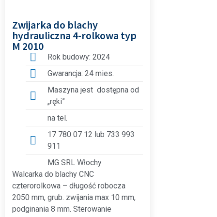
Zwijarka do blachy
hydrauliczna 4-rolkowa typ
M 2010
Rok budowy: 2024
Gwarancja: 24 mies.
Maszyna jest dostępna od
„ręki”
na tel.
17 780 07 12 lub 733 993
911
MG SRL Włochy
Walcarka do blachy CNC
czterorolkowa – długość robocza
2050 mm, grub. zwijania max 10 mm,
podginania 8 mm. Sterowanie