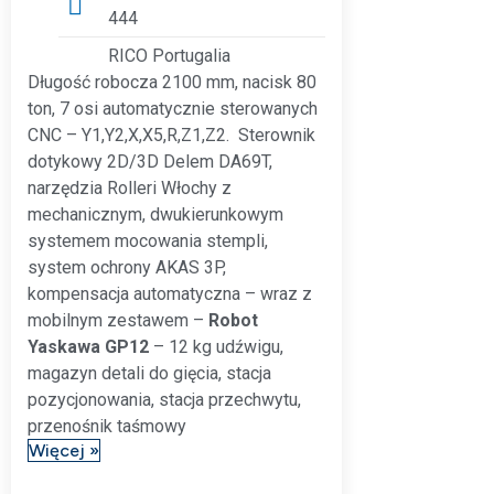
444
RICO Portugalia
Długość robocza 2100 mm, nacisk 80
ton, 7 osi automatycznie sterowanych
CNC – Y1,Y2,X,X5,R,Z1,Z2. Sterownik
dotykowy 2D/3D Delem DA69T,
narzędzia Rolleri Włochy z
mechanicznym, dwukierunkowym
systemem mocowania stempli,
system ochrony AKAS 3P,
kompensacja automatyczna – wraz z
mobilnym zestawem –
Robot
Yaskawa GP12
– 12 kg udźwigu,
magazyn detali do gięcia, stacja
pozycjonowania, stacja przechwytu,
przenośnik taśmowy
Więcej »