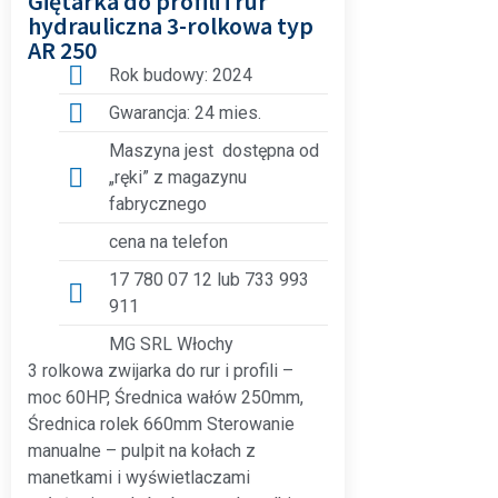
Giętarka do profili i rur
hydrauliczna 3-rolkowa typ
AR 250
Rok budowy: 2024
Gwarancja: 24 mies.
Maszyna jest dostępna od
„ręki” z magazynu
fabrycznego
cena na telefon
17 780 07 12 lub 733 993
911
MG SRL Włochy
3 rolkowa zwijarka do rur i profili –
moc 60HP, Średnica wałów 250mm,
Średnica rolek 660mm Sterowanie
manualne – pulpit na kołach z
manetkami i wyświetlaczami