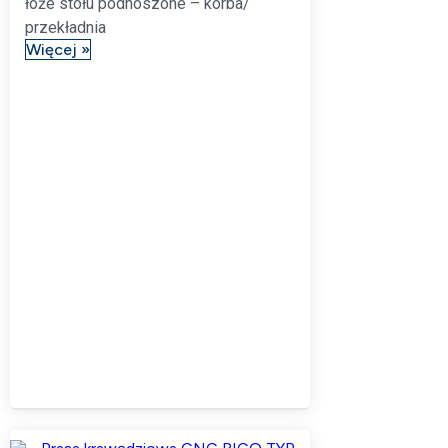
łoże stołu podnoszone – korba/
przekładnia
Więcej »