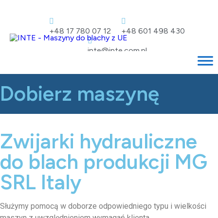
+48 17 780 07 12
+48 601 498 430
inte@inte.com.pl
Dobierz maszynę
Zwijarki hydrauliczne
do blach produkcji MG
SRL Italy
Służymy pomocą w doborze odpowiedniego typu i wielkości
maszyn z uwzględnieniem wymagań klienta.