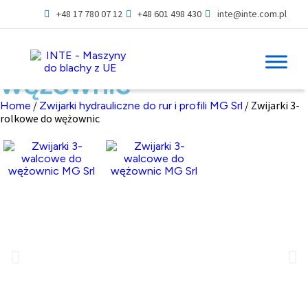
+48 17 780 07 12
+48 601 498 430
inte@inte.com.pl
Zwijarki 3-rolkowe do
wężownic
/
/ Zwijarki 3-
Home
Zwijarki hydrauliczne do rur i profili MG Srl
rolkowe do wężownic