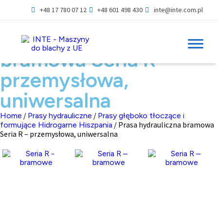
+48 17 780 07 12
+48 601 498 430
inte@inte.com.pl
Prasa hydrauliczna
bramowa Seria R –
przemysłowa,
uniwersalna
/
/
Home
Prasy hydrauliczne
Prasy głęboko tłoczące i
/ Prasa hydrauliczna bramowa
formujące Hidrogarne Hiszpania
Seria R – przemysłowa, uniwersalna