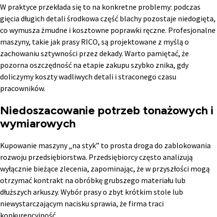
W praktyce przekłada się to na konkretne problemy: podczas
gięcia długich detali środkowa część blachy pozostaje niedogięta,
co wymusza żmudne i kosztowne poprawki ręczne. Profesjonalne
maszyny, takie jak prasy RICO, są projektowane z myślą o
zachowaniu sztywności przez dekady. Warto pamiętać, że
pozorna oszczędność na etapie zakupu szybko znika, gdy
doliczymy koszty wadliwych detali i straconego czasu
pracowników.
Niedoszacowanie potrzeb tonażowych i
wymiarowych
Kupowanie maszyny „na styk” to prosta droga do zablokowania
rozwoju przedsiębiorstwa. Przedsiębiorcy często analizują
wyłącznie bieżące zlecenia, zapominając, że w przyszłości mogą
otrzymać kontrakt na obróbkę grubszego materiału lub
dłuższych arkuszy. Wybór prasy o zbyt krótkim stole lub
niewystarczającym nacisku sprawia, że firma traci
konkurencyjność.