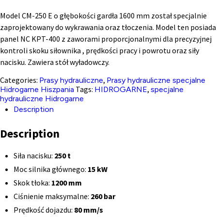
Model CM-250 E o głębokości gardła 1600 mm został specjalnie
zaprojektowany do wykrawania oraz tłoczenia. Model ten posiada
panel NC KPT-400 z zaworami proporcjonalnymi dla precyzyjnej
kontroli skoku siłownika , prędkości pracy i powrotu oraz siły
nacisku. Zawiera stół wyładowczy.
Categories:
,
Prasy hydrauliczne
Prasy hydrauliczne specjalne
Tags:
,
Hidrogarne Hiszpania
HIDROGARNE
specjalne
hydrauliczne Hidrogarne
Description
Description
Siła nacisku:
250 t
Moc silnika głównego:
15 kW
Skok tłoka:
1200 mm
Ciśnienie maksymalne:
260 bar
Prędkość dojazdu:
80 mm/s