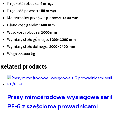
Prędkość robocza:
4 mm/s
Prędkość powrotu:
80 mm/s
Maksymalny prześwit pionowy:
1500 mm
Głębokość gardła:
1600 mm
Wysokość robocza:
1000 mm
Wymiary stołu górnego:
1200×1200 mm
Wymiary stołu dolnego:
2000×2400 mm
Waga:
55.000 kg
Related products
Prasy mimośrodowe wysięgowe serii
PE-6 z sześcioma prowadnicami