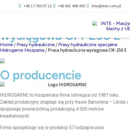
+48 17 780 07 12
+48 601 498 430
inte@inte.com.pl
Prasa hydrauliczna
wysięgowa CM-250 E
/
/
Home
Prasy hydrauliczne
Prasy hydrauliczne specjalne
/ Prasa hydrauliczna wysięgowa CM-250 E
Hidrogarne Hiszpania
O producencie
HIDROGARNE to hiszpańska firma istniejąca od 1987 roku.
Zakład produkcyjny znajduje się przy trasie Barcelona – Lleida i
dysponuje powierzchnią produkcyjną 4.500 metrów
kwadratowych.
Firma specjalizuje się w produkcji 57 rodzajów pras